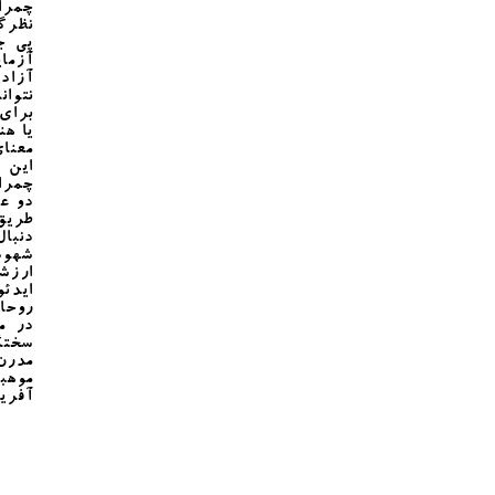
چمرا
نظرگا
پی ج
آزما
آزاد
نتوا
برای 
یا هن
معنای
این پ
چمرا
دو عا
طریق 
دنبال
شهود
ارزش
ایدئو
روحان
در م
سختگ
مدرن 
موهبت
آفری