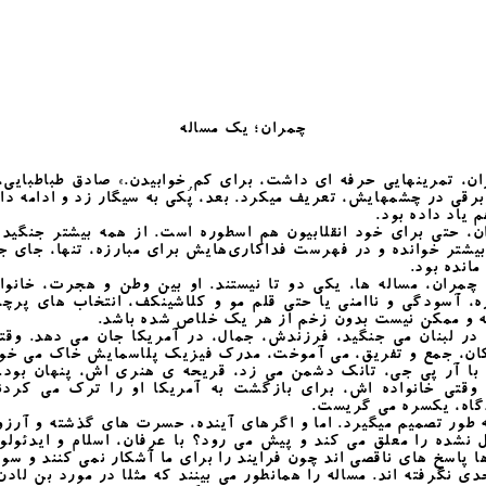
چمران؛ یک مساله
ن، تمرینهایی حرفه ای داشت، برای کم خوابیدن.» صادق طباطبایی،
 برقی در چشمهایش، تعریف میکرد. بعد، پُکی به سیگار زد و ادامه داد
 یاد داده بود.
، حتی برای خود انقلابیون هم اسطوره است. از همه بیشتر جنگیده
یشتر خوانده و در فهرست فداکاری‌هایش برای مبارزه، تنها، جای 
مانده بود.
چمران، مساله ها، یکی دو تا نیستند. او بین وطن و هجرت، خانوا
ه، آسودگی و ناامنی یا حتی قلم مو و کلاشینکف، انتخاب های پرچ
ه و ممکن نیست بدون زخم از هر یک خلاص شده باشد.
در لبنان می جنگید، فرزندش، جمال، در آمریکا جان می دهد. وقت
ان، جمع و تفریق، می آموخت، مدرک فیزیک پلاسمایش خاک می خور
 با آر پی جی، تانک دشمن می زد، قریحه ی هنری اش، پنهان بود. 
وقتی خانواده اش، برای بازگشت به آمریکا او را ترک می کردند
گاه، یکسره می گریست.
 طور تصميم میگیرد. اما و اگرهای آینده، حسرت های گذشته و آرز
نشده را معلق می کند و پیش می رود؟ با عرفان، اسلام و ایدئول
ا پاسخ های ناقصی اند چون فرایند را برای ما آشکار نمی کنند و سوا
ی نگرفته اند. مساله را همانطور می بینند که مثلا در مورد بن لادن.