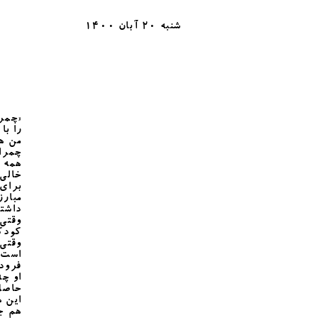
شنبه 20 آبان 1400
«چمرا
را با
من هم
چمران
همه ب
خالی 
برای 
مبارز
داشت
وقتی 
کودک
وقتی
است 
فرود
او چه
حاصل 
این ه
هم جد