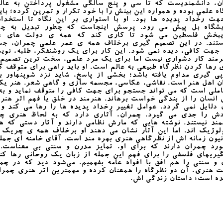
ن، دانشمندیست که تا سی و پنج سالگی مشغول پرداختن به عالم
ه علمی بوده و همواره این بینش را با خود تکرار و تمرین کرده؛ بای
هت رخداد پدیده ها بود. او با استواری بر این نگاه تا استخدام
یشگاه بل پیش می رود. پرسش اینجاست که چطور تبدیل به چ
یبخش فلسطین می شود تا کاری کند که همه ی دولت های ع
نستند. در این تصمیم گیری برخلاف همه ی عمر علمی چمران، جس
جهت کافی، دیده نمی شود. این کار برای یک روشنفکر، طلبه، نوی
رمند کار دشواری نیست اما برای یک مرد علمی، سخت ترین تصمیم 
 رها کردن نظرگاه طبیعی به عالم است. او باید راهی برای متوقف 
ی گیری مداوم یافته باشد؛ بخشی از پاسخ، شاید نزد شوپنهاور ب
ن اهل هنر است. نقاشی، عکاسی، مجسمه سازی و گاهی شعر. هنر یکی
ملی است که می تواند جستجو برای جهت کافی را متوقف نماید و به
انسان را از بندگی خواست برهاند. هنرمند در خلق یا فهم اثر هنر
 دلایل نمی گردد. عوامل تغییر رخداد پدیده ها را رها می کند و 
ش را جدی می گیرد. چمران، آثاری دارد که به لحاظ هنری چن
مند نیستند. نوشته هایی که مارش نظامی دارند و آثار دستی که ه
لوژیک اند. اما این آثار نشان می دهند او برخلاف همه ی چریک 
یون زمانه اش از نظرگاهی هنری بهره مند است. آقای خامنه ای جمل
ورد چمران دارند که برای او، تمایز مدرن و سنتی بی معناست. 
یریهای فلسفی را برای فهم این جمله از زبان یک روحانی رها کنی
و سنتی را هم افق با افواه عامه بفهمیم. می‌شود دید که در چم
 هنری، آن دو نظرگاه را همعنان کرده و مهمترین اثر هنری چمرا
ده است؛ داستان زندگی اش.