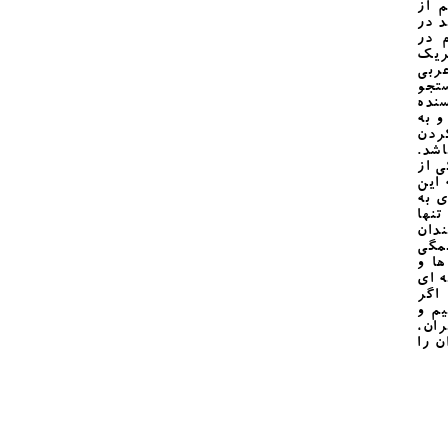
 از
د در
 در
ریک
ربی
تجو
سنده
و به
کردن
اشد.
 از
 این
ی به
تنها
دان
مگی
ها و
ه ای
اگر
م و
ران،
ن را