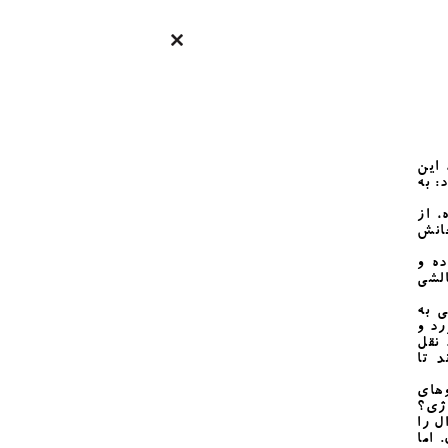
 این
: به
، از
جانش
ده و
الشی
ی به
د و
نقل
 تا
وهای
وژی؟
ل را
 اما