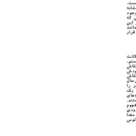
یست.
ابه
وجود
ی که
 این
انند
رار
کانت
ستم،
تلاش
ودش
لاش
رحال
 را
 یک
های
تند.
هوم
ودی
عنا
اتوس