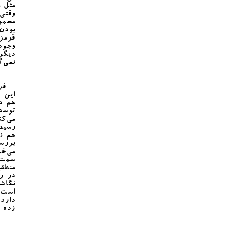
مثل و
وقتی
محمول
بودن 
قرمز 
وجود 
دیگر
نمی‌گ
فرگه،
این ق
هم در
توسط 
می‌ک
رسید
هم نم
بررس
می‌خ
سمت،
منطقی
در ر
نگاش
است 
دارد 
زده ش