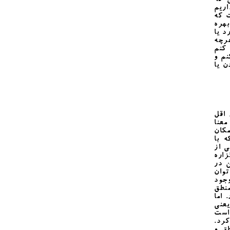
 که
اریم
ت که
بهره
د یا
رچه
 کنم
نم و
ن یا
اقل
معنا
مکان
 با
 از
زاره
 در
توان
وجود
نطق
اما
عنی
است
کرد.