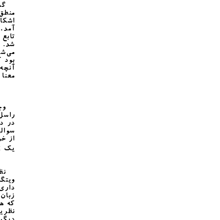
گذار
منطق
اشکال
آمد، 
تابع 
شد. 
می‌شد
بود ک
آنچه 
معنا 
وجود
راسل
در دن
سوالی
از خ
یک x، یک متغیری، یک چیزی وجود دارد که با خودش برابر است.
نظریه
ویتگن
داری 
زبان 
که هر
نظریه