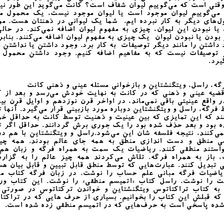
قتی است که می‌گوییم لیوان شفاف است؟ کانت می‌گوید این طور ن
 می‌گوییم لیوان موجود است یا لیوان موجود نیست، یک محمول مش
‌های دیگر به کار نبرده ایم. شما یک لیوانی در ذهنتان هست. م
یا نبودن این لیوان، چیزی به مفهوم لیوان اضافه نمی‌کند. در حال
بودن یا نبودن لیوان یک چیزی به مفهوم لیوان اضافه می‌کنند. بنابر
داشتن را مانند دیگر توصیفات به کار برد. وجود داشتن یا نداشتن م
 توصیفات نیست که به مفاهیم اضافه کنیم. وجود داشتن محمول ق
یرد.
 راسل، ویتگنشتاین و بازخوانی مسئله عینی و ذهنی کانت
ضیه‌ عینی و ذهنی که در کانت به نهایت خودش می‌رسد و بعد از 
 واقع عینیتی باقی نمی‌ماند، در اواخر قرن نوزدهم و اوایل قرن بی
فرگه، راسل و ویتگنشتاین دوباره مورد بازبینی قرار می‌گیرد. آنها 
نند که این تمایزی که بین عینیت و ذهنیت توسط کانت به حداقل خ
ه بود و بعد حذف شده بود را یک جوری برش گردانند. حداقل اگر ت
ی‌کنند، نتیجه‌ فلسفه شان این می‌شود.راسل و ویتگنشتاین با هم د
ی منطق و دست اندازی منطق به همه جای عالم بودند. همه چیز
واستند منطقی کنند. ریاضیات یک سمت به همراه فرگه و زبان هم
 باز به همراه فرگه. تلاش می‌کردند همه چیز عالم را به گزاره‌
 تبدیل کنند. عبارت‌هایی که توسط منطق قابل تبیین و قابل بیان هس
یاضیات فرگه مبانی علم حساب را نوشت. در زبان فرگه کتاب مف
ت را نوشت. راسل کتاب «اتمیسم منطقی» را نوشت. این کتاب ور
به کتاب تراکتاتوس ویتگنشتاین و خواندن ترکتاتوس در صورتی م
که قبلش این کتاب را بخوانیم. بسیاری از حرف‌ هایی که در تراکت
ده پاسخی است به حرف‌هایی که در اتمیسم منطقی زده شده است.