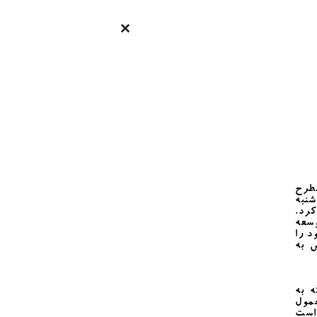
مطرح
نبه
کرد.
وسعه
د را
 به
ه به
حمول
 است