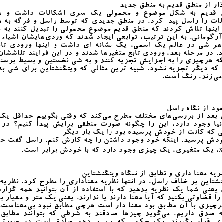
 از منطق قدیم به منطق جدید
 قدیم به شکل موضوع و محمولی یک سری اشکالات داشت و ه
ات را راسل پیدا کرد. در منطق جدیدی که توسط راسل و فرگه به 
اینها تلاش کردند که منطق قدیم موضوع محمولی را تبدیل کنند به 
آرگومانی. به این ترتیب، توابعی ایجاد شدند که وردی‌هایشان اشیاء 
هر شی در عالم یک اسمی، یک نشانه ای داشت و اینها ورودی تابع
. در مرحله‌ بعد، ورودی تابع متغیرها شدند و در این فرایند تلاششان
ه هرچیزی را به اجزایش تجزیه کنند و به شی نخستین و بسیط برسند
که دیگر تجزیه نشود. شبیه ترین مثالی که ویتگنشتاین برای شی به
می‌زند، رنگ است.
 از نگاه راسل
 بعد از بررسی‌های مختلف مطرح می‌کند که وقتی بگوییم حداقل یک
یا وجود دارد، این را چگونه صورت منطقی برایش پیدا کنیم؟ در 
 که کانت از خودش پرسیده بود را یک بار دیگر
ودش پرسید. اینکه خود وجود داشتن را چه کارش کنم. راسل گفت حد
 معنا داری و تطابق از نـگاه ویتگنشتاین
شتاین بر خلاف راسل، در انتها نظریه‌ معناداری را مطرح کرد. نظریه‌ 
یعنی شما یک نظریه بدهید که با استفاده از آن بتوانید همه‌ گزاره
را قضاوتی بکنید که آیا معنا دارند یا ندارند. یعنی یک متر و معیار ب
چیزی با آن مطابق بود معنا دار است هرچی مطابق نبود بی‌معناست
‌ صدق داریم. می‌گوید چیزها صادقند به شرطی که بتوانند مطابق