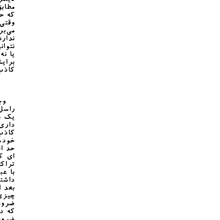
دیگر
مطابق
که حا
وقتی 
می‌بر
ندار
نتوان
یا نه
برایش
کاذب 
وجود
راسل
یک چی
داری 
کاذب
خودش
حد اق
ای ک
تراکت
با عب
داشت
بعد 
چیزی
ضرور
که در