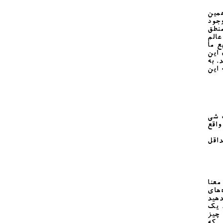
مین
وجود
منطق
عالم
 ما
 این
. به
 این
 شی
واقع
اقل
معنا
‌های
دهید
. یک
 چیز