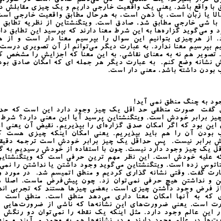
ی قرار بگیرند. یک حکمی که من می‌دهم صادق است در صورتی
 با واقع باشد. یعنی یک واقعیت خارجی داریم و یک چیزی مقابلش د
لا یا زبان است، یا ذهن است، به هرحال مطابق واقعیت خارجی اس
با شی خارجی مطابق شد، صادق است. ویتگنشتاین از نظریه‌ تطابق 
د و می‌گوید گزاره‌ها به این شرط معنا دارند که بپرسید این تطابق دار
د. از هرچیزی بتوانیم این سوال را بپرسیم معنا دار است و از ه
یم بپرسیم معنا ندارد. به عبارت دیگر می‌توانم از آن تصویری درست
. تصویر هم نه به معنای نقاشی. به این معنا که اجزایش را مشخص ک
 نشانه وضع کنم. به عبارت دیگر هر جمله ای که امکان صادق بود
بودن داشته باشد، معنی دار است.
 به چنگ منطق نمی آید!
 گفت صورت منطقی حد اقل یک چیز وجود دارد این است که حد 
ز برابر خودش است. ویتگنشتاین پرسید آیا این معنی دارد؟ شرط 
این بود که اگر امکان صدق گزاره‌ای را بپذیریم، نقیض آن یعنی ا
 بودن آن را هم باید بپذیریم. یعنی امکان اینکه چیزی هست که
 برابر نیست. پس حداقل یک چیز برابر خودش است ترجمه‌ دقیقی
ل یک چیز وجود دارد نیست. چون با استفاده از خودش رسیدیم به گ
ه علیه خودش است. این نظر مهم ترین حرفی است که ویتگنشتاین
اتوس زده است. ویتگنشتاین می‌گوید وجود داشتن یا نداشتن را نمی‌
ارت گفت. وقتی نشانه گذاری کردیم و منطق اتمیسم شد. در مورد 
ن و نداشتن هیچ حرفی نمی‌توان زد. چون پیش‌فرض ماست. اصلا م
از فرض وجود داشتن چیزی است. بعضی چیزها هستند که تجربی اند. 
 که به آنها امکان معنا داری می‌دهد منطق است. منطق است ی
ت است. یعنی ضرورت‌های این نشانه‌ها که ناشی از ضرورت‌هایی 
 این عالم وجود دارد. مثل اینکه یک نقطه را نمی‌توان دو رنگش 