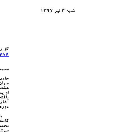
شنبه 3 تیر 1397
گزارش
0474
محمد
حامد 
جهان
هشتم 
او پس
یافته
آغاز
دوره 
به ن
کانت 
محمول
می‌شو