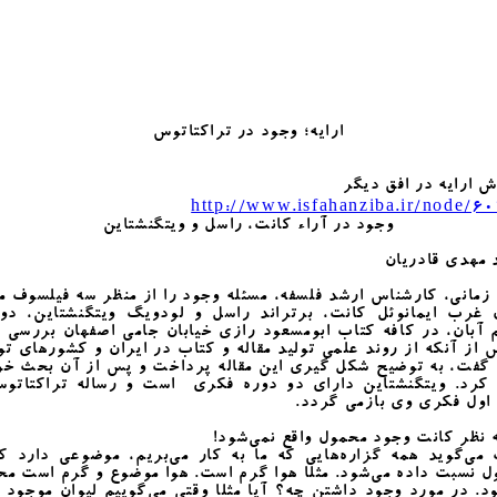
ارایه؛ وجود در تراکتاتوس
 ارایه در افق دیگر
http://www.isfahanziba.ir/node/6
وجود در آراء کانت، راسل و ویتگنشتاین
 مهدی قادریان
زمانی، کارشناس ارشد فلسفه، مسئله‌ وجود را از منظر سه فیلسوف 
 غرب ایمانوئل کانت، برتراند راسل و لودویگ ویتگنشتاین، دوش
آبان، در کافه کتاب ابومسعود رازی خیابان جامی اصفهان بررسی 
 از آنکه از روند علمی تولید مقاله و کتاب در ایران و کشورهای ت
 گفت، به توضیح شکل گیری این مقاله پرداخت و پس از آن بحث خو
 کرد. ویتگنشتاین دارای دو دوره فکری است و رساله تراکتاتوس
اول فکری وی بازمی گردد.
ظر کانت وجود محمول واقع نمی‌شود!
می‌گوید همه‌ گزاره‌هایی که ما به کار می‌بریم، موضوعی دارد ک
 نسبت داده می‌شود. مثلا هوا گرم است. هوا موضوع و گرم است م
د. در مورد وجود داشتن چه؟ آیا مثلا وقتی می‌گوییم لیوان موجود